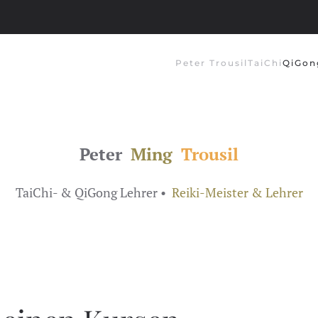
Peter Trousil
TaiChi
QiGon
Peter
Ming
Trousil
TaiChi- & QiGong Lehrer •
Reiki-Meister & Lehrer