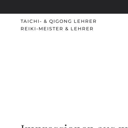
Skip
to
TAICHI- & QIGONG LEHRER
main
REIKI-MEISTER & LEHRER
content