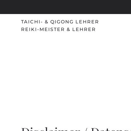
Skip
to
TAICHI- & QIGONG LEHRER
main
REIKI-MEISTER & LEHRER
content