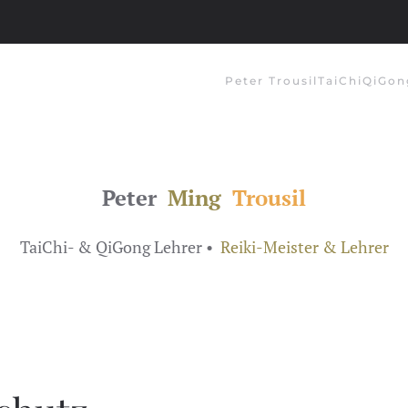
Peter Trousil
TaiChi
QiGon
Peter
Ming
Trousil
TaiChi- & QiGong Lehrer •
Reiki-Meister & Lehrer