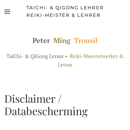
TAICHI- & QIGONG LEHRER
Skip
REIKI-MEISTER & LEHRER
to
main
content
Peter
Ming
Trousil
TaiChi- & QiGong Leraar •
Reiki-Meesterwerker &
Leraar
Disclaimer /
Databescherming